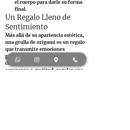
el cuerpo para darle su forma 
final.
Un Regalo Lleno de 
Sentimiento
Más allá de su apariencia estética, 
una grulla de origami es un regalo 
que transmite emociones 
profundas y buenos deseos. Ya sea 
como muestra de apoyo, amor, 
esperanza o gratitud, regalar una 
grulla representa un mensaje 
poderoso que perdura en el 
tiempo.
Si buscas una forma especial y 
significativa de expresar tus 
sentimientos, doblar y regalar una 
grulla de origami puede ser el 
detalle perfecto. Es un 