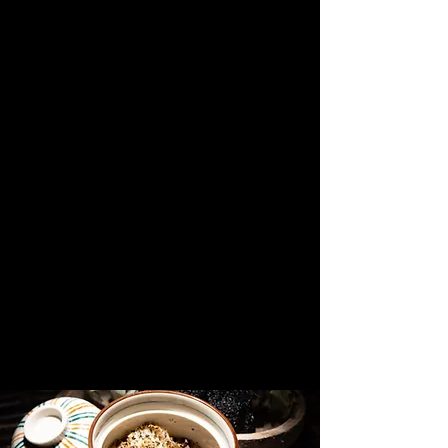
Espacio
場 所
Contamos con una barra con capacidad para 20
personas, dónde nuestros comensales podrán
disfrutar de un Menú Degustación Omakase.
Otafuku, se encuentra ubicado en el nuevo
Complejo Gastronómico del Grupo Seratta, en el
cuarto piso del Centro Comercial Atlantis, una
de las zonas gastronómicas más importantes de
Bogotá, Colombia.
Nos esforzamos por proporcionar una
experiencia única al crear una sinergia perfecta
entre los ingredientes de temporada y la
sofisticada técnica culinaria. Con el fin de
cumplir nuestra misión, hemos optado por
ofrecer a todos nuestros comensales un
exquisito menú desgustación.