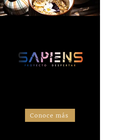
¿Ya conociste nuestro nuevo restaurante?
SAPIENS es la nueva creación Ultra-Experience del Grupo
Seratta y es el único Restaurante (a nivel mundial) en ser
diseñado y dirigido por una inteligencia artificial. Al
ingresar en nuestra Cápsula Multisensorial entrarás en
una experiencia inmersiva, de 9 mundos y 9 tiempos
gastronómicos. Una mesa única, será el lienzo (y el
espejo) que te mostrará la odisea y el dilema de salvarnos
de nosotros mismos.
Conoce más