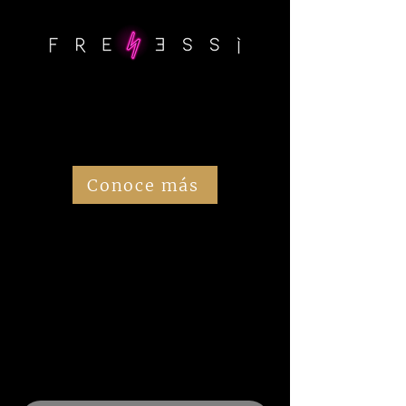
¿Ya conociste nuestro nuevo restaurante?
La cápsula de inmersión gastronómica que traspasa los
límites de la realidad
No te quedes con la curiosidad y conoce el primer
restaurante de Colombia con una única mesa y un sinfín
de experiencias creadas por medio de realidad virtual.
Conoce más