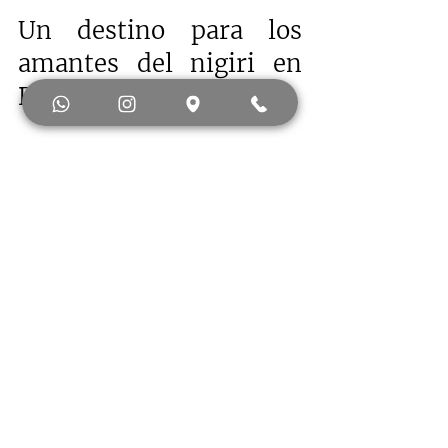
Un destino para los 
amantes del nigiri en 
Bogotá
En este recorrido por la ciudad, 
queda claro que Bogotá ofrece 
opciones para todos los paladares 
exigentes que buscan el mejor 
nigiri. La combinación de 
ingredientes frescos, técnicas 
tradicionales y un ambiente 
cuidado hacen que cada visita sea 
especial.
Si quieres vivir una experiencia 
única y descubrir por qué muchos 
consideran  el mejor omakase de 